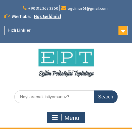
Skip
to
+90 312 363 33 50
ogulmus61@gmail.com
content
Merhaba:
Hoş Geldiniz!
Hızlı Linkler
Search
for:
Menu